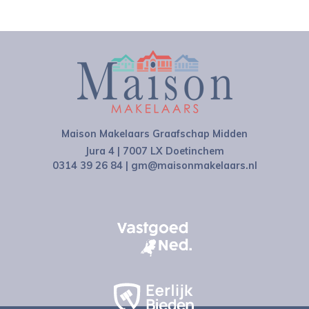
Maison Makelaars Graafschap Midden
Jura 4 | 7007 LX Doetinchem
0314 39 26 84
|
gm@maisonmakelaars.nl