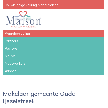
Bouwkundige keuring & energielabel
Waardebepaling
Partners
Reviews
Nieuws
Medewerkers
Aanbod
Makelaar gemeente Oude
IJsselstreek