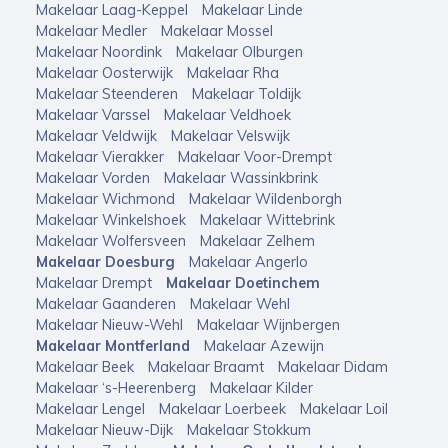
Makelaar Laag-Keppel
Makelaar Linde
Makelaar Medler
Makelaar Mossel
Makelaar Noordink
Makelaar Olburgen
Makelaar Oosterwijk
Makelaar Rha
Makelaar Steenderen
Makelaar Toldijk
Makelaar Varssel
Makelaar Veldhoek
Makelaar Veldwijk
Makelaar Velswijk
Makelaar Vierakker
Makelaar Voor-Drempt
Makelaar Vorden
Makelaar Wassinkbrink
Makelaar Wichmond
Makelaar Wildenborgh
Makelaar Winkelshoek
Makelaar Wittebrink
Makelaar Wolfersveen
Makelaar Zelhem
Makelaar Doesburg
Makelaar Angerlo
Makelaar Drempt
Makelaar Doetinchem
Makelaar Gaanderen
Makelaar Wehl
Makelaar Nieuw-Wehl
Makelaar Wijnbergen
Makelaar Montferland
Makelaar Azewijn
Makelaar Beek
Makelaar Braamt
Makelaar Didam
Makelaar ‘s-Heerenberg
Makelaar Kilder
Makelaar Lengel
Makelaar Loerbeek
Makelaar Loil
Makelaar Nieuw-Dijk
Makelaar Stokkum