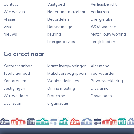
Contact
Vastgoed
Verhuisbericht
Wie we zijn
Nederland-makelaar
Verhuizen
Missie
Beoordelen
Energielabel
Visie
Bouwkundige
WOZ-waarde
Nieuws
keuring
Match jouw woning
Energie-advies
Eerlijk bieden
Ga direct naar
Kantooraanbod
Mantelzorgwoningen
Algemene
Totale aanbod
Makelaarsbegrippen
voorwaarden
Kantoren en
Woning definities
Privacyverklaring
vestigingen
Online meeting
Disclaimer
Wat we doen
Franchise
Downloads
Duurzaam
organisatie