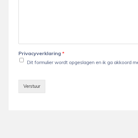
c
f
h
o
t
o
n
n
u
m
m
Privacyverklaring
*
e
r
Dit formulier wordt opgeslagen en ik ga akkoord 
Verstuur