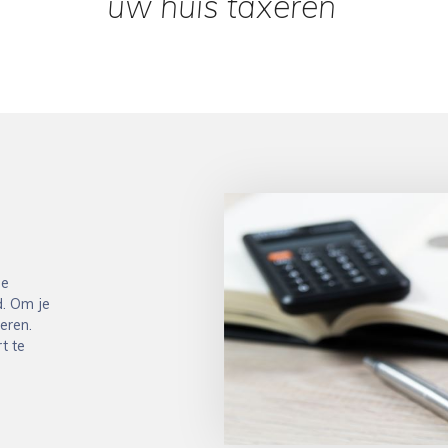
uw huis taxeren
‘
de
d. Om je
eren.
t te