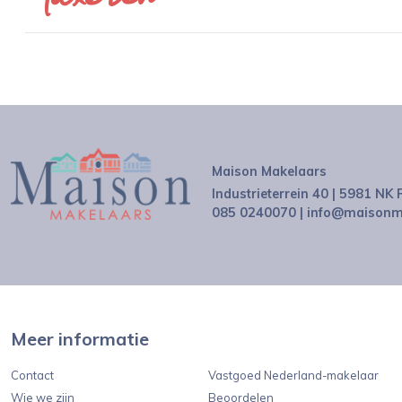
Maison Makelaars
Industrieterrein 40 | 5981 NK
085 0240070
|
info@maisonma
Meer informatie
Contact
Vastgoed Nederland-makelaar
Wie we zijn
Beoordelen