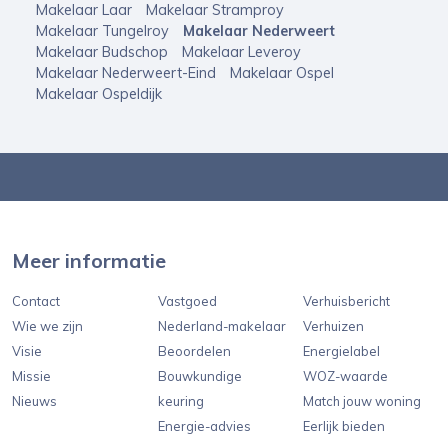
Makelaar Laar
Makelaar Stramproy
Makelaar Tungelroy
Makelaar Nederweert
Makelaar Budschop
Makelaar Leveroy
Makelaar Nederweert-Eind
Makelaar Ospel
Makelaar Ospeldijk
Meer informatie
Contact
Vastgoed
Verhuisbericht
Wie we zijn
Nederland-makelaar
Verhuizen
Visie
Beoordelen
Energielabel
Missie
Bouwkundige
WOZ-waarde
Nieuws
keuring
Match jouw woning
Energie-advies
Eerlijk bieden