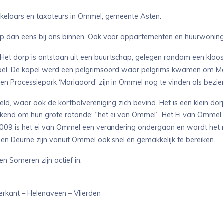
kelaars en taxateurs in Ommel, gemeente Asten.
op dan eens bij ons binnen. Ook voor appartementen en huurwoningen
 Het dorp is ontstaan uit een buurtschap, gelegen rondom een klo
kapel. De kapel werd een pelgrimsoord waar pelgrims kwamen om M
 Processiepark ‘Mariaoord’ zijn in Ommel nog te vinden als bezi
ld, waar ook de korfbalvereniging zich bevind. Het is een klein d
bekend om hun grote rotonde: “het ei van Ommel”. Het Ei van Omme
2009 is het ei van Ommel een verandering ondergaan en wordt het 
en Deurne zijn vanuit Ommel ook snel en gemakkelijk te bereiken.
 Someren zijn actief in:
erkant – Helenaveen – Vlierden