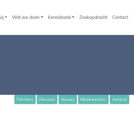
ij
Wat we doen
Kennisbank
Zoekopdracht
Contact
Partners
Reviews
Nieuws
Medewerkers
Aanbod