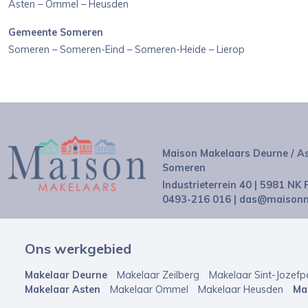
Asten – Ommel – Heusden
Gemeente Someren
Someren – Someren-Eind – Someren-Heide – Lierop
Maison Makelaars Deurne / As
Someren
Industrieterrein 40 | 5981 NK
0493-216 016
|
das@maisonm
Ons werkgebied
Makelaar Deurne
Makelaar Zeilberg
Makelaar Sint-Jozefp
Makelaar Asten
Makelaar Ommel
Makelaar Heusden
Ma