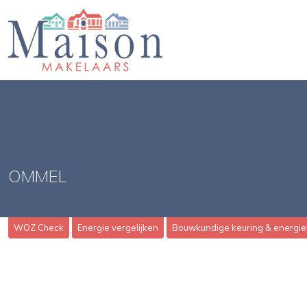
OMMEL
WOZ Check
Energie vergelijken
Bouwkundige keuring & energie