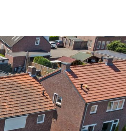
B
Dubbel glas, muurisolatie
Cv ketel
Cv ketel
Nefit Trendline (gas gestookt combiketel uit 2015,
eigendom)
Zijtuin
Zuidoost