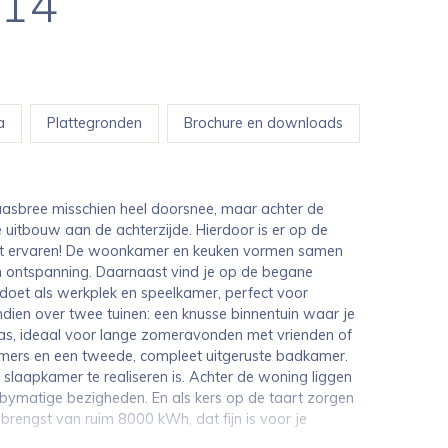
14
a
Plattegronden
Brochure en downloads
aasbree misschien heel doorsnee, maar achter de
e uitbouw aan de achterzijde. Hierdoor is er op de
oet ervaren! De woonkamer en keuken vormen samen
en ontspanning. Daarnaast vind je op de begane
 doet als werkplek en speelkamer, perfect voor
dien over twee tuinen: een knusse binnentuin waar je
terras, ideaal voor lange zomeravonden met vrienden of
kamers en een tweede, compleet uitgeruste badkamer.
 slaapkamer te realiseren is. Achter de woning liggen
bymatige bezigheden. En als kers op de taart zorgen
engst van ruim 8000 kWh, dat fijn is voor je