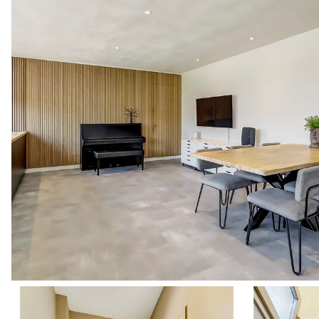
De royale zijtuin vormt een heerlijke buitenruimte waar comfort,
grote, dichte heg die langs de erfgrens loopt, geniet je hier van o
uitstraling. De ligging aan de zijkant van de woning zorgt voor e
ontspanning en spel. Centraal in de tuin ligt een ruim en zonnig t
met uitzicht op het groen. Voor de kinderen is er een veilige, ing
tuinontwerp. Verspreid over de tuin staan verhoogde plantenborde
vaste planten en boompjes voor kleur en afwisseling zorgen.
Aan de achterzijde bevindt zich een vrije achterom die uitkomt bi
loopdeur als via een elektrisch bedienbare sectionaalpoort toegank
evenals een grondwaterpomp die is aangesloten op een efficiënt
slang kan de heg bewateren via een druppelslang of meerdere p
gras en de borders. De garage kan eenvoudig bijna in oppervlak
muur die is geplaatst om de berging te creëren. De vloer loopt 
Op de oprit, direct voor de garage, is een aansluiting aanwezig v
en toekomstbestendig. Deze tuin combineert gemak, plezier en g
die houden van buitenleven zonder in te leveren op comfort of pr