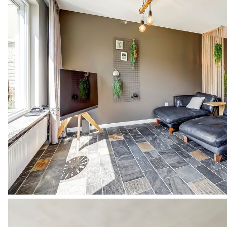
BADKAMER
De moderne tweede badkamer uit 2019 is eveneens op deze verdiep
grijstinten en beschikt over een inloopdouche met glazen inklapd
wandtoilet. Dankzij zowel mechanische afzuiging als een raam is d
infrarood paneel in het plafond zorgt bovendien voor een aange
badkamer waar functionaliteit en sfeer perfect samenkomen.
ZOLDER:
De zolder is bereikbaar via een vaste trap die enkele jaren gelede
volledige zoldervloer. Hierdoor is een solide basis gelegd voor h
zolder biedt meer dan voldoende ruimte om een volwaardige vier
een dakkapel aan de achterzijde vergroot je niet alleen het vloer
de zolder hangt de Nefit CV-ketel uit 2014, netjes geplaatst en 
wilt gebruiken als extra slaapkamer, hobbykamer, werkplek of ge
TUIN EN GARAGE:
In de kleine patiotuin kun je heerlijk rustig zitten. De muren ron
wind, waardoor je hier op elk moment van de dag in alle rust kunt
onderhoudsvriendelijk aangelegd: een fraai stuk kunstgras vormt 
maaien of sproeien. Enkele plantenbakken zorgen voor kleur en sf
middagen met een boek of een goed gesprek.