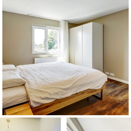
 privacy en groen perfect samenkomen. Dankzij de
ptimale beschutting en een altijd groene, natuurlijke
en ruimtelijk gevoel en biedt volop mogelijkheden voor
erras waar je comfortabel kunt zitten, eten of loungen
egraven trampoline die mooi is geïntegreerd in het
rs, stijlvol afgewerkt met steenstrips, waarin diverse
j de oprit en de garage. De garage is zowel via een
elijk. Binnen is elektra en verlichting aanwezig,
 bewateringssysteem: een handmatig aan te sluiten
op-up sproeipunten van water voorzien voor het
 verdubbeld worden door het verwijderen van de
namelijk gewoon onder de muur door.
oor een laadpaal van een elektrische auto, praktisch
roen op een doordachte manier, ideaal voor gezinnen
ivacy.