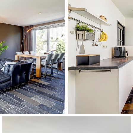
ing te vinden. Deze is uitgevoerd in stijlvolle
euren, een wastafel met praktisch meubel en een
e ruimte altijd fris en goed geventileerd. Het
name temperatuur. Een comfortabele en eigentijdse
n is geplaatst, tegelijk met de vernieuwing van de
et optimaal benutten van deze ruime verdieping. De
de slaapkamer te realiseren. Met de toevoeging van
oppervlak, maar ook het comfort en de lichtinval. Op
goed bereikbaar voor onderhoud. Of je de ruimte nu
woon als bergzolder, de mogelijkheden zijn er.
dom zorgen voor volledige privacy en beschutting tegen
 ontspannen. De tuin is strak en
het groene hart van de ruimte dat je nooit hoeft te
eer. Een comfortabele zithoek nodigt uit tot lange