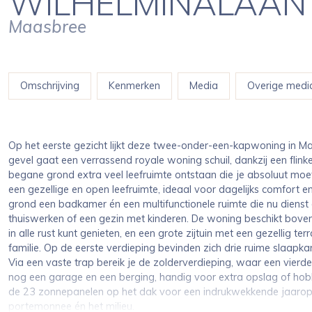
WILHELMINALAAN
Maasbree
Omschrijving
Kenmerken
Media
Overige medi
Op het eerste gezicht lijkt deze twee-onder-een-kapwoning in M
gevel gaat een verrassend royale woning schuil, dankzij een flink
begane grond extra veel leefruimte ontstaan die je absoluut m
een gezellige en open leefruimte, ideaal voor dagelijks comfort 
grond een badkamer én een multifunctionele ruimte die nu dienst
thuiswerken of een gezin met kinderen. De woning beschikt boven
in alle rust kunt genieten, en een grote zijtuin met een gezellig 
familie. Op de eerste verdieping bevinden zich drie ruime slaap
Via een vaste trap bereik je de zolderverdieping, waar een vierde
nog een garage en een berging, handig voor extra opslag of hob
de 23 zonnepanelen op het dak voor een indrukwekkende jaaropbr
portemonnee én het milieu.