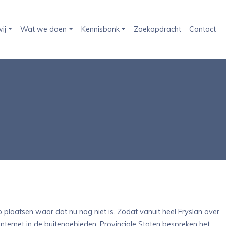
ij
Wat we doen
Kennisbank
Zoekopdracht
Contact
p plaatsen waar dat nu nog niet is. Zodat vanuit heel Fryslan over
nternet in de buitengebieden. Provinciale Staten bespreken het