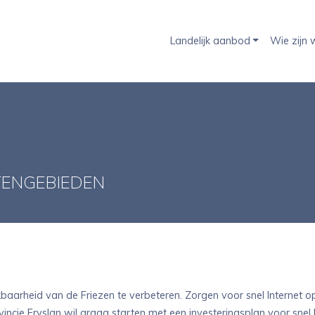
Landelijk aanbod
Wie zijn w
ITENGEBIEDEN
ikbaarheid van de Friezen te verbeteren. Zorgen voor snel Internet o
ncie Fryslan wil graag starten met een investeringsplan voor snel I