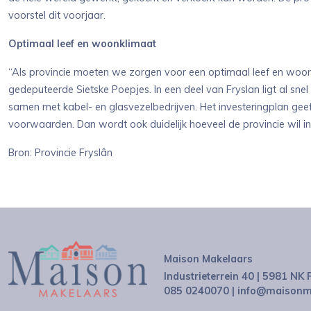
voorstel dit voorjaar.
Optimaal leef en woonklimaat
“Als provincie moeten we zorgen voor een optimaal leef en woonk
gedeputeerde Sietske Poepjes. In een deel van Fryslan ligt al snel 
samen met kabel- en glasvezelbedrijven. Het investeringplan gee
voorwaarden. Dan wordt ook duidelijk hoeveel de provincie wil inv
Bron: Provincie Fryslân
Maison Makelaars
Industrieterrein 40 | 5981 NK
085 0240070
|
info@maisonma