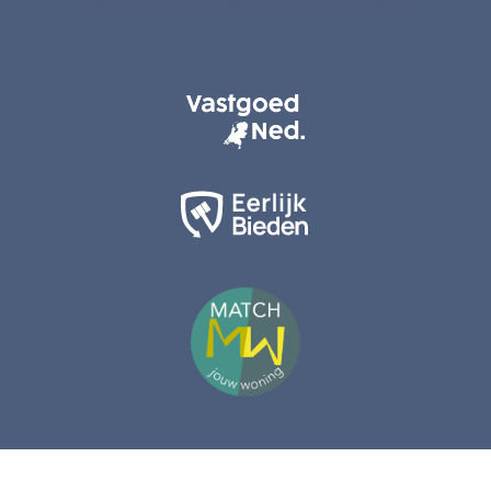
085 0240070
|
info@maisonmakelaars.nl