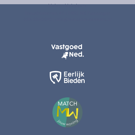
Maison Makelaars
Industrieterrein 40 | 5981 NK Panningen
085 0240070
|
info@maisonmakelaars.nl