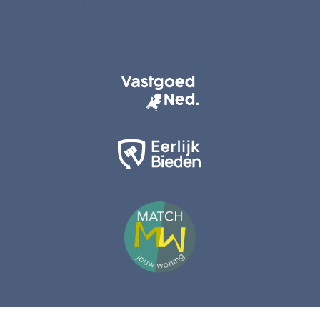
Industrieterrein 40 | 5981 NK Panningen
085 0240070
|
info@maisonmakelaars.nl