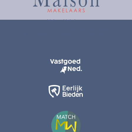
Maison Makelaars
Industrieterrein 40 | 5981 NK Panningen
085 0240070
|
info@maisonmakelaars.nl