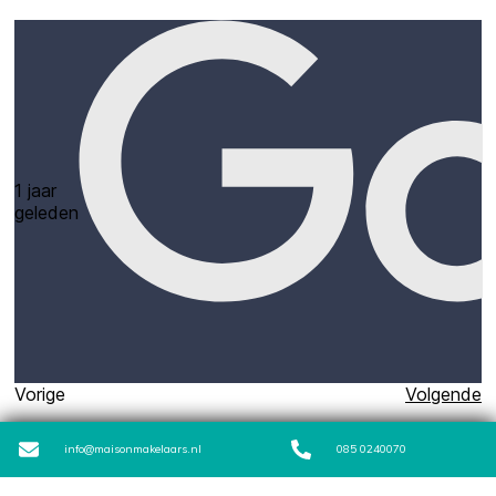
info@maisonmakelaars.nl
085 0240070