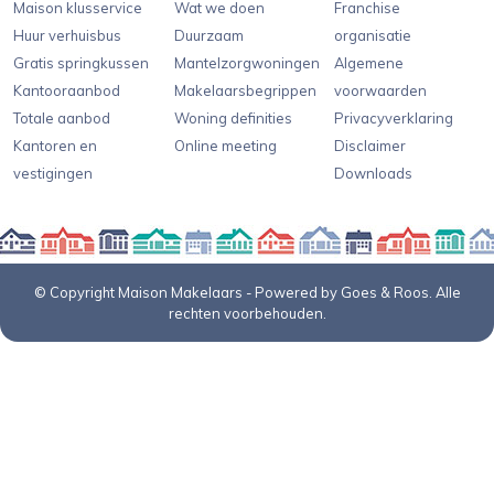
Maison klusservice
Wat we doen
Franchise
Huur verhuisbus
Duurzaam
organisatie
Gratis springkussen
Mantelzorgwoningen
Algemene
Kantooraanbod
Makelaarsbegrippen
voorwaarden
Totale aanbod
Woning definities
Privacyverklaring
Kantoren en
Online meeting
Disclaimer
vestigingen
Downloads
© Copyright Maison Makelaars -
Powered by
Goes & Roos
.
Alle
rechten voorbehouden
.