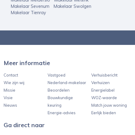
Makelaar Melderslo
Makelaar Meterik
Makelaar Sevenum
Makelaar Swolgen
Makelaar Tienray
Meer informatie
Contact
Vastgoed
Verhuisbericht
Wie zijn wij
Nederland-makelaar
Verhuizen
Missie
Beoordelen
Energielabel
Visie
Bouwkundige
WOZ-waarde
Nieuws
keuring
Match jouw woning
Energie-advies
Eerlijk bieden
Ga direct naar